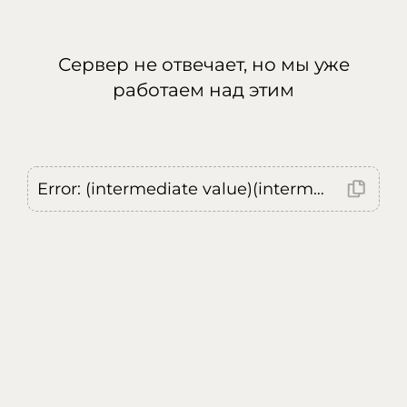
Сервер не отвечает, но мы уже
работаем над этим
Error: (intermediate value)(intermediate value)(intermediate value).replaceAll is not a function