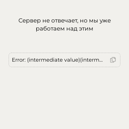
Сервер не отвечает, но мы уже
работаем над этим
Error: (intermediate value)(intermediate value)(intermediate value).replaceAll is not a function