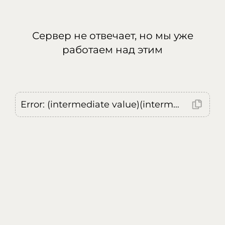
Сервер не отвечает, но мы уже
работаем над этим
Error: (intermediate value)(intermediate value)(intermediate value).replaceAll is not a function