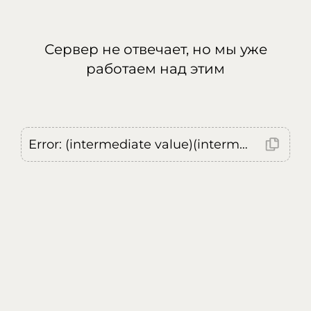
Сервер не отвечает, но мы уже
работаем над этим
Error: (intermediate value)(intermediate value)(intermediate value).replaceAll is not a function