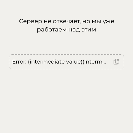
Сервер не отвечает, но мы уже
работаем над этим
Error: (intermediate value)(intermediate value)(intermediate value).replaceAll is not a function